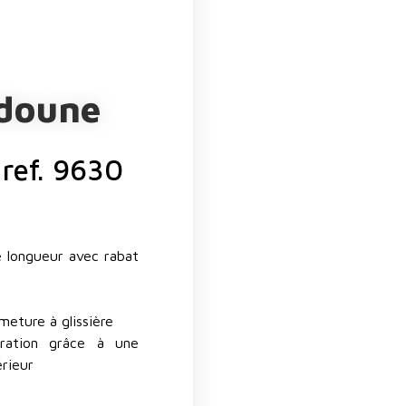
udoune
 ref. 9630
e longueur avec rabat
meture à glissière
ration grâce à une
érieur